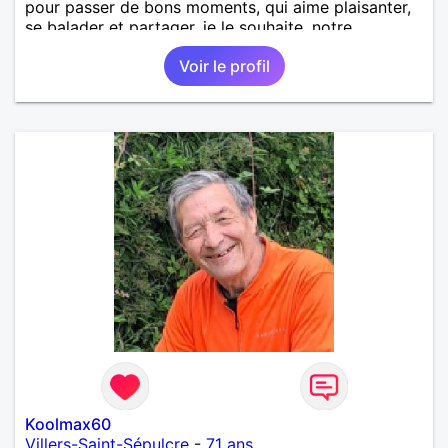
pour passer de bons moments, qui aime plaisanter,
se balader et partager, je le souhaite, notre
complicité. J'aime beaucoup les chantiers de
Voir le profil
randonnée pour se défouler, se relaxer, se détendre
et finalement prendre du bon temps. C'est difficile
de tout dire en quelques lignes. En revanche, vous
pouvez me contacter pour avoir plus
d'informations. A bientôt
Koolmax60
Villers-Saint-Sépulcre
-
71 ans