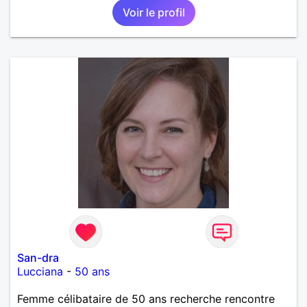
Voir le profil
pas sur ce site par dépit, ni en tant que
représentatrice de la Femme Divorcée Mal dans sa
peau. A bientôt.
San-dra
Lucciana
-
50 ans
Femme célibataire de 50 ans recherche rencontre