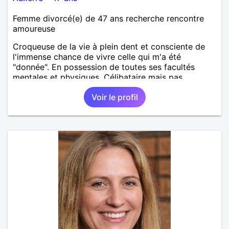
Femme divorcé(e) de 47 ans recherche rencontre
amoureuse
Croqueuse de la vie à plein dent et consciente de
l'immense chance de vivre celle qui m'a été
"donnée". En possession de toutes ses facultés
mentales et physiques. Célibataire mais pas
solitaire, je mène une vie bien remplie. Je ne suis
Voir le profil
pas sur ce site par dépit, ni en tant que
représentatrice de la Femme Divorcée Mal dans sa
peau. A bientôt.