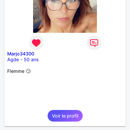
Marjo34300
Agde
-
50 ans
Flemme 🙄
Voir le profil