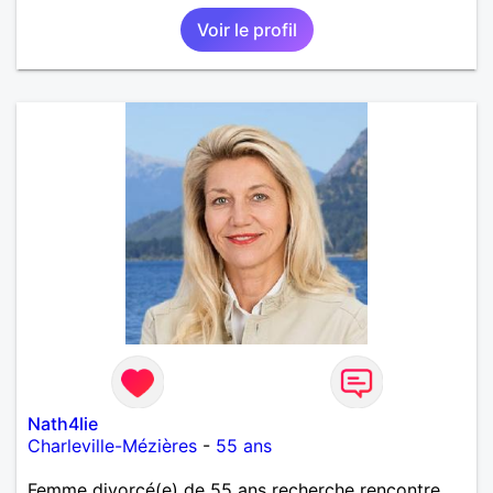
Voir le profil
Nath4lie
Charleville-Mézières
-
55 ans
Femme divorcé(e) de 55 ans recherche rencontre