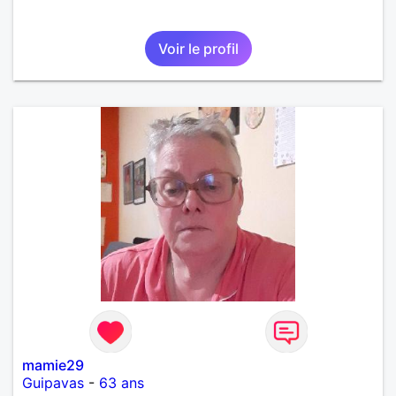
Voir le profil
mamie29
Guipavas
-
63 ans