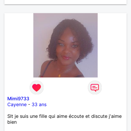
Mimi9733
Cayenne
-
33 ans
Slt je suis une fille qui aime écoute et discute j'aime
bien