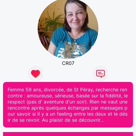
CR07
Femme 59 ans, divorcée, de St Péray, recherche ren
contre : amoureuse, sérieuse, basée sur la fidélité, le
respect (pas d' aventure d'un soir). Rien ne vaut une
rencontre après quelques échanges par messages p
our savoir si il y a un feeling entre les deux et le dés
ir de se revoir. Au plaisir de se découvrir...