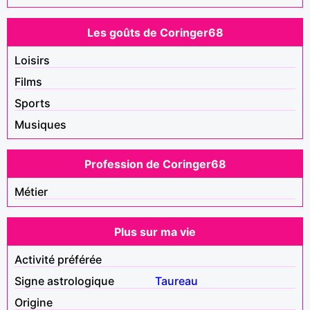
Les goûts de Coringer68
Loisirs
Films
Sports
Musiques
Profession de Coringer68
Métier
Plus sur ma vie
Activité préférée
Signe astrologique
Taureau
Origine