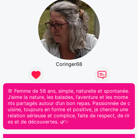
Coringer68
🌸 Femme de 58 ans, simple, naturelle et spontanée.
J’aime la nature, les balades, l’aventure et les mome
nts partagés autour d’un bon repas. Passionnée de c
uisine, toujours en forme et positive, je cherche une
relation sérieuse et complice, faite de respect, de rir
es et de découvertes. 🌿✨