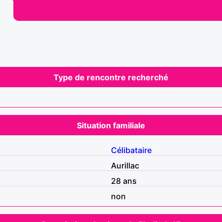
Type de rencontre recherché
Situation familiale
Célibataire
Aurillac
28 ans
non