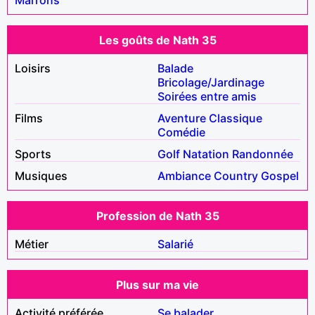
Les goûts de Nath 35
Loisirs
Balade
Bricolage/Jardinage
Soirées entre amis
Films
Aventure
Classique
Comédie
Sports
Golf
Natation
Randonnée
Musiques
Ambiance
Country
Gospel
Profession de Nath 35
Métier
Salarié
Plus sur ma vie
Activité préférée
Se balader