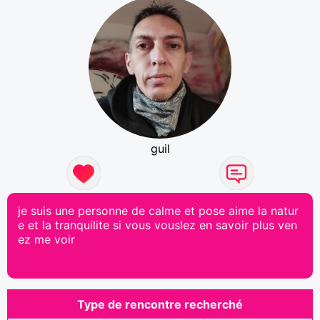
guil
je suis une personne de calme et pose aime la natur
e et la tranquilite si vous vouslez en savoir plus ven
ez me voir
Type de rencontre recherché