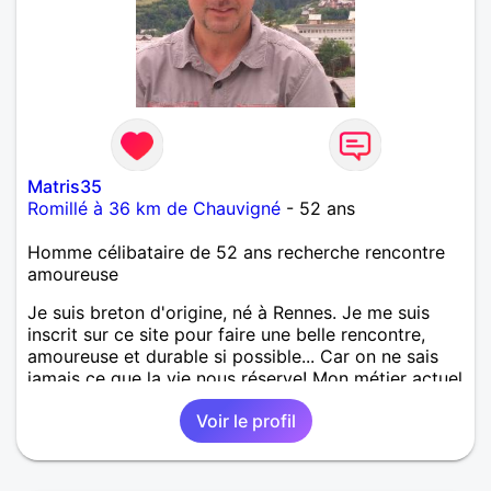
Matris35
Romillé à 36 km de Chauvigné
- 52 ans
Homme célibataire de 52 ans recherche rencontre
amoureuse
Je suis breton d'origine, né à Rennes. Je me suis
inscrit sur ce site pour faire une belle rencontre,
amoureuse et durable si possible... Car on ne sais
jamais ce que la vie nous réserve! Mon métier actuel
est électricien en tant que agent technique
Voir le profil
territorial. J'ai enseigné en tant que professeur des
écoles mais j'ai voulu changer. J'aime la culture en
générale: le cinéma, la littérature, le dessin, l'Art, un
peu de sport et aussi les ballades en bord de mer...